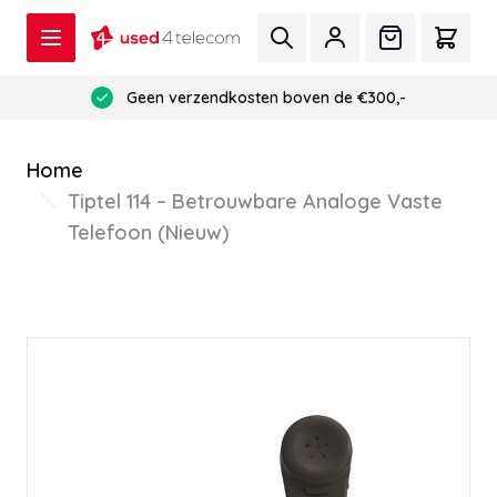
Ga naar de inhoud
Zoek
Offerte
Cart
Geen verzendkosten boven de €300,-
Home
Tiptel 114 – Betrouwbare Analoge Vaste
Telefoon (Nieuw)