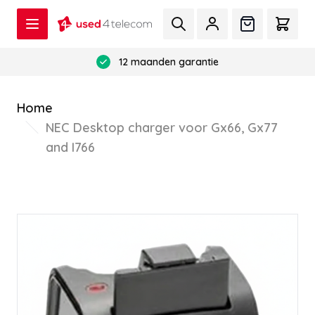
Ga naar de inhoud
Zoek
Offerte
Cart
12 maanden garantie
Home
NEC Desktop charger voor Gx66, Gx77
and I766