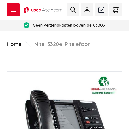
Ga naar de inhoud
Zoek
Offerte
Cart
Geen verzendkosten boven de €300,-
Home
Mitel 5320e IP telefoon